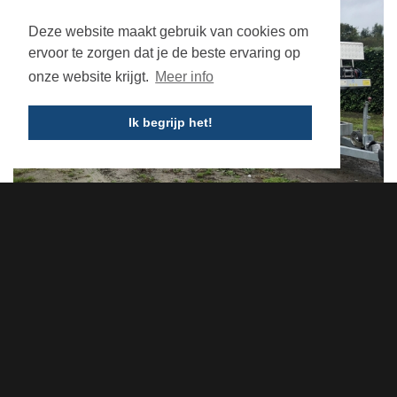
Deze website maakt gebruik van cookies om
ervoor te zorgen dat je de beste ervaring op
onze website krijgt.
Meer info
Ik begrijp het!
Containerverhuur
MEER TE WETEN KOMEN