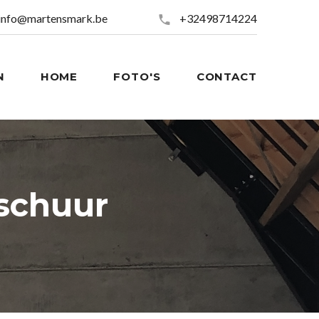
info@martensmark.be
+32498714224
N
HOME
FOTO'S
CONTACT
 schuur