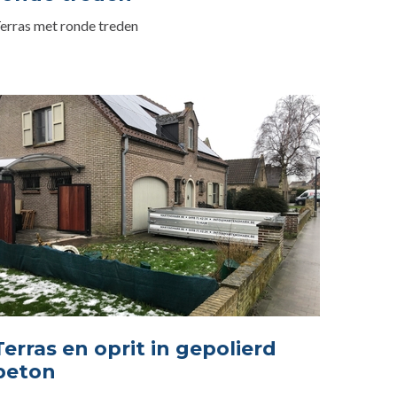
erras met ronde treden
Terras en oprit in gepolierd
beton