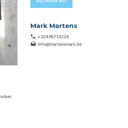
BEL MARK NU!
Mark Martens
+32498714224
info@martensmark.be
nvloer.